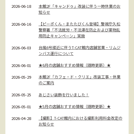
本館2F「キャンドゥ」改装に伴う一時休業のお
2026-06-18
知らせ
【ピーポくん・またたびくん登場】警視庁久松
2026-06-16
警察署「不法就労・不法滞在防止および薬物乱
用防止キャンペーン」実施
台風6号接近に伴うT-CAT館内店舗営業・リムジ
2026-06-03
ンバス運行について
★6月の店舗おすすめ情報（随時更新）★
2026-06-01
本館2F「カフェ・ド・クリエ」改装工事・休業
2026-05-29
のご案内
あじさい装飾を行いました！
2026-05-25
★5月の店舗おすすめ情報（随時更新）★
2026-05-01
【撮影】T-CAT館内における撮影利用料金改定の
2026-04-28
お知らせ