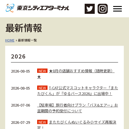
メ
ニ
ュ
最新情報
ー
を
開
HOME
最新情報一覧
›
く
2026
★8月の店舗おすすめ情報（随時更新）
2026-08-05
NEW
★
T-CAT公式マスコットキャラクター「また
2026-08-05
NEW
たびくん」が『ゆるバース2026』に出場中！
【駐車場】旅行者向けプラン「バス&エアー」お
2026-07-06
盆期間の予約受付について
またたびくんぬいぐるみ小サイズ再販決
2026-07-29
NEW
定！