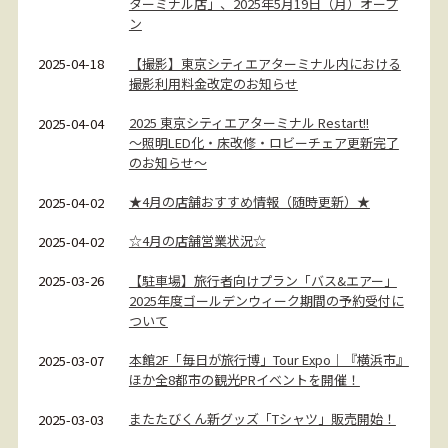
ターミナル店」、2025年5月19日（月）オープ
ン
【撮影】東京シティエアターミナル内における
2025-04-18
撮影利用料金改定のお知らせ
2025 東京シティエアターミナル Restart!!
2025-04-04
～照明LED化・床改修・ロビーチェア更新完了
のお知らせ～
★4月の店舗おすすめ情報（随時更新）★
2025-04-02
☆4月の店舗営業状況☆
2025-04-02
【駐車場】旅行者向けプラン「バス&エアー」
2025-03-26
2025年度ゴールデンウィーク期間の予約受付に
ついて
本館2F「毎日が旅行博」Tour Expo｜『横浜市』
2025-03-07
ほか全8都市の観光PRイベントを開催！
またたびくん新グッズ「Tシャツ」販売開始！
2025-03-03