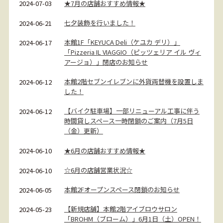
★7月の店舗おすすめ情報★
2024-07-03
七夕装飾を行いました！
2024-06-21
本館1F「KEYUCA Deli（ケユカ デリ）」
2024-06-17
「Pizzeria IL VIAGGIO（ピッツェリア イル ヴィ
アージョ）」閉店のお知らせ
本館2階セブンイレブンに外貨両替機を設置しま
2024-06-12
した！
【バイク駐車場】一部リニューアル工事に伴う
2024-06-12
時間貸しスペース一時閉鎖のご案内（7月5日
（金）更新）
★6月の店舗おすすめ情報★
2024-06-10
☆6月の店舗営業状況☆
2024-06-10
本館2Fオープンスペース閉鎖のお知らせ
2024-06-05
【新規店舗】本館2階アイブロウサロン
2024-05-23
「BROHM（ブローム）」6月1日（土）OPEN！