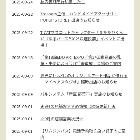
秋の装飾を行いました！
2025-09-24
Xrossory主催「ハンドメイドアクセサリー
2025-09-22
POPUP STORE」出店のお知らせ
T-CATマスコットキャラクター「またたびくん」
2025-09-22
が『ゆるバース®2025決選投票』イベントに出
場！
「第18回EDO ART EXPO／第14回東京都の児
2025-09-18
童・生徒による"江戸"書道展」会場のご案内
世界に1つだけのオリジナルアート作品が作れる
2025-09-09
「マイベアスタジオ」臨時出店のお知らせ
パルシステム「産直 野菜市」実施のお知らせ
2025-09-09
★9月の店舗おすすめ情報（随時更新）★
2025-09-01
☆9月の店舗営業状況☆
2025-09-01
【リムジンバス】電話予約取り扱い終了のご案
2025-09-01
内