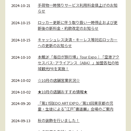
手荷物一時預りサービス利用料金値上げのお知
2024-10-21
らせ
ロッカー更新に伴う取り扱い一時停止および更
2024-10-15
新後の新料金・約款改定のお知らせ
キャッシュレス決済・キーレス等対応ロッカー
2024-10-15
への更新のお知らせ
本館2F「毎日が旅行博」Tour Expo｜「空港アク
2024-10-10
セスバス･アライアンス（ABA）」加盟各社の地
域観光PRを実施！
☆10月の店舗営業状況☆
2024-10-02
★10月の店舗おすすめ情報★
2024-10-02
「第17回EDO ART EXPO／第13回東京都の児
2024-09-20
童・生徒による"江戸"書道展」会場のご案内
秋の装飾を行いました！
2024-09-13