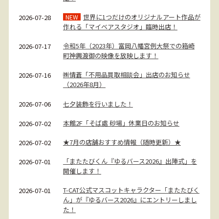
世界に1つだけのオリジナルアート作品が
2026-07-28
NEW
作れる「マイベアスタジオ」臨時出店！
令和5年（2023年）富岡八幡宮例大祭での箱崎
2026-07-17
町神輿渡御の映像を放映します！
㈱情蒼「不用品買取相談会」出店のお知らせ
2026-07-16
（2026年8月）
七夕装飾を行いました！
2026-07-06
本館2F「そば處 砂場」休業日のお知らせ
2026-07-02
★7月の店舗おすすめ情報（随時更新）★
2026-07-02
「またたびくん『ゆるバース2026』出陣式」を
2026-07-01
開催します！
T-CAT公式マスコットキャラクター「またたびく
2026-07-01
ん」が『ゆるバース2026』にエントリーしまし
た！