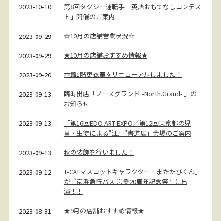
第8回タクシー運転手「英語おもてなしコンテス
2023-10-10
ト」開催のご案内
☆10月の店舗営業状況☆
2023-09-29
★10月の店舗おすすめ情報★
2023-09-29
本館1階更衣室をリニューアルしました！
2023-09-20
臨時出店「ノースグランド -North.Grand- 」の
2023-09-13
お知らせ
「第16回EDO ART EXPO／第12回東京都の児
2023-09-13
童・生徒による"江戸"書道展」会場のご案内
秋の装飾を行いました！
2023-09-13
T-CATマスコットキャラクター「またたびくん」
2023-09-12
が『京浜急行バス 営業20周年記念祭』に出
演！！
★9月の店舗おすすめ情報★
2023-08-31