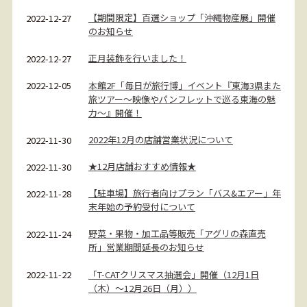
【期間限定】百選ショップ「沖縄物産展」開催
2022-12-27
のお知らせ
正月装飾を行いました！
2022-12-27
本館2F「毎日が旅行博」イベント『東海3県また
2022-12-05
旅ツアー～映像やパンフレットで巡る東海の魅
力～』開催！
2022年12月の店舗営業状況について
2022-11-30
★12月店舗おすすめ情報★
2022-11-30
【駐車場】旅行者向けプラン「バス&エアー」年
2022-11-28
末年始の予約受付について
野菜・果物・加工品等販売「アグリの森直売
2022-11-24
所」営業期間延長のお知らせ
「T-CATクリスマス抽選会」開催（12月1日
2022-11-22
（木）～12月26日（月））