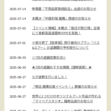
㈱情蒼「不用品買取相談会」出店のお知らせ
2025-07-14
本館2F「中国料理 龍鳳」閉店のお知らせ
2025-07-14
【イベント情報】本館2F「毎日が旅行博」会場
2025-07-03
にて首都高速道路㈱のPRを実施！
※受付終了【駐車場】旅行者向けプラン「バス
2025-07-01
&エアー」お盆期間の予約受付について
☆7月の店舗営業状況☆
2025-06-30
★7月の店舗おすすめ情報（随時更新）★
2025-06-30
七夕装飾を行いました！
2025-06-27
「明治 健康応援イベント！」開催のお知らせ
2025-06-27
世界に1つだけのオリジナルアート作品が作れる
2025-06-27
「マイベアスタジオ」臨時出店のお知らせ
【ピーポくん・またたびくん登場】警視庁久松
2025-06-04