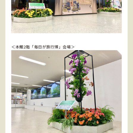
＜本館2階「毎日が旅行博」会場＞