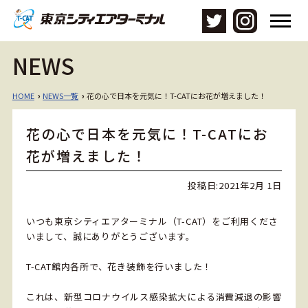
メ
ニ
ュ
NEWS
ー
を
開
HOME
NEWS一覧
花の心で日本を元気に！T-CATにお花が増えました！
›
›
く
花の心で日本を元気に！T-CATにお
花が増えました！
投稿日:
2021年2月 1日
いつも東京シティエアターミナル（T-CAT）をご利用くださ
いまして、誠にありがとうございます。
T-CAT館内各所で、花き装飾を行いました！
これは、新型コロナウイルス感染拡大による消費減退の影響