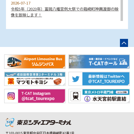
2026-07-17
令和5年（2023年）富岡八幡宮例大祭での箱崎町神輿渡御の映
像を放映します！
2026-07-16
㈱情蒼「不用品買取相談会」出店のお知らせ（2026年8月）
2026-07-06
※受付終了しました【駐車場】旅行者向けプラン「バス&エア
ー」お盆期間の予約受付について
2026-07-06
七夕装飾を行いました！
2026-07-02
本館2F「そば處 砂場」休業日のお知らせ
〒103-0015 東京都中央区日本橋箱崎町42番1号