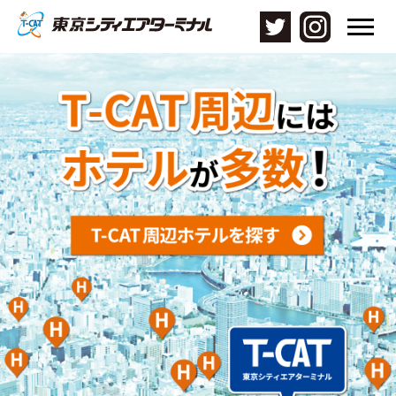
メ
ニ
ュ
ー
を
開
く