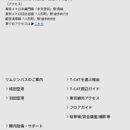
（アクセス）
東京メトロ半蔵門線「水天宮前」駅 直結
東京メトロ日比谷線「人形町」駅 徒歩約7分
都営浅草線「人形町」駅 徒歩約8分
車でのアクセスは ▶
こちら
リムジンバスのご案内
T-CATを選ぶ理由
成田空港
T-CAT周辺ガイド
羽田空港
東京観光アクセス
フロアガイド
駐車場/貸会議室/撮影等
館内設備・サポート