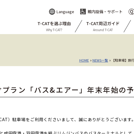
Language
館内設備・サポート
T-CATを選ぶ理由
T-CAT周辺ガイド
Why T-CAT?
Around T-CAT
HOME
NEWS一覧
【駐車場】旅
›
›
けプラン「バス&エアー」年末年始の
CAT）駐車場をご利用くださいまして、誠にありがとうございます
都心と成田空港・羽田空港を結ぶリムジンバスのバスターミナルとし