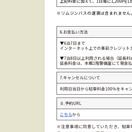
上記料金に加えて、1日毎に1,200円
※リムジンバスの運賃は含まれません
6.お支払い方法
▼6泊7日まで
インターネット上での事前クレジット
▼7泊8日以上利用される場合（延長料
延長料金は、本館1階警備室にて現金
7.キャンセルについて
利用日当日から駐車料金100％をキャ
８.
予約URL
こちら
から
※注意事項に同意していただき、駐車