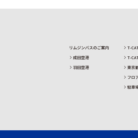
リムジンバスのご案内
T-C
成田空港
T-C
羽田空港
東京
フロ
駐車