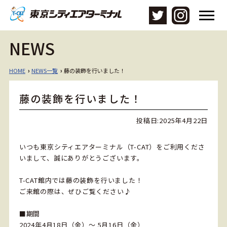
メ
ニ
ュ
NEWS
ー
を
開
HOME
NEWS一覧
藤の装飾を行いました！
›
›
く
藤の装飾を行いました！
投稿日:
2025年4月22日
いつも東京シティエアターミナル（T-CAT）をご利用くださ
いまして、誠にありがとうございます。
T-CAT館内では藤の装飾を行いました！
ご来館の際は、ぜひご覧ください♪
■期間
2024年4月18日（金）～ 5月16日（金）