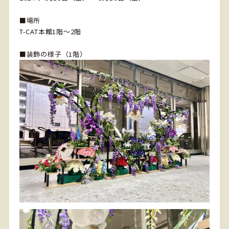
■場所
T-CAT本館1階～2階
■装飾の様子（1階）