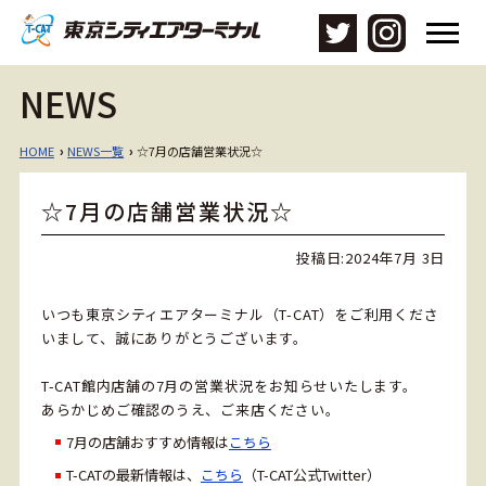
メ
ニ
ュ
NEWS
ー
を
開
HOME
NEWS一覧
☆7月の店舗営業状況☆
›
›
く
☆7月の店舗営業状況☆
投稿日:
2024年7月 3日
いつも東京シティエアターミナル（T-CAT）をご利用くださ
いまして、誠にありがとうございます。
T-CAT館内店舗の7月の営業状況をお知らせいたします。
あらかじめご確認のうえ、ご来店ください。
7月の店舗おすすめ情報は
こちら
T-CATの最新情報は、
こちら
（T-CAT公式Twitter）