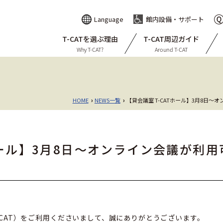
Language
館内設備・サポート
T-CATを選ぶ理由
T-CAT周辺ガイド
Why T-CAT?
Around T-CAT
HOME
NEWS一覧
【貸会議室 T-CATホール】3月8日
›
›
Tホール】3月8日～オンライン会議が利
CAT）をご利用くださいまして、誠にありがとうございます。