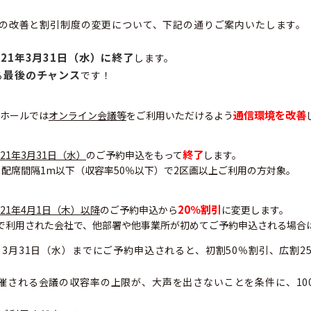
環境の改善と割引制度の変更について、下記の通りご案内いたします。
021年3月31日（水）に終了
します。
最後のチャンス
る
です！
通信環境を改善
ATホールでは
オンライン会議等
をご利用いただけるよう
終了
021年3月31日（水）
のご予約申込をもって
します。
配席間隔1m以下（収容率50％以下）で2区画以上ご利用の方対象。
20％割引
021年4月1日（木）以降
のご予約申込から
に変更します。
で利用された会社で、他部署や他事業所が初めてご予約申込される場合
3月31日（水）までにご予約申込されると、初割50％割引、広割2
催される会議の収容率の上限が、大声を出さないことを条件に、10