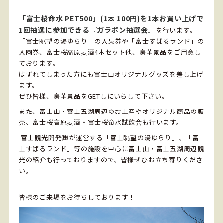
「富士桜命水 PET500」(1本 100円)を1本お買い上げで
1回抽選に参加できる
『ガラポン抽選会』
を行います。
「富士眺望の湯ゆらり」の入泉券や「富士すばるランド」の
入園券、富士桜高原麦酒4本セット他、豪華景品をご用意し
ております。
はずれてしまった方にも富士山オリジナルグッズを差し上げ
ます。
ぜひ皆様、豪華景品をGETしにいらして下さい。
また、富士山・富士五湖周辺のお土産やオリジナル商品の販
売、富士桜高原麦酒・富士桜命水試飲会も行います。
富士観光開発㈱が運営する「富士眺望の湯ゆらり」、「富
士すばるランド」等の施設を中心に富士山・富士五湖周辺観
光の紹介も行っておりますので、皆様ぜひお立ち寄りくださ
い。
皆様のご来場をお待ちしております！