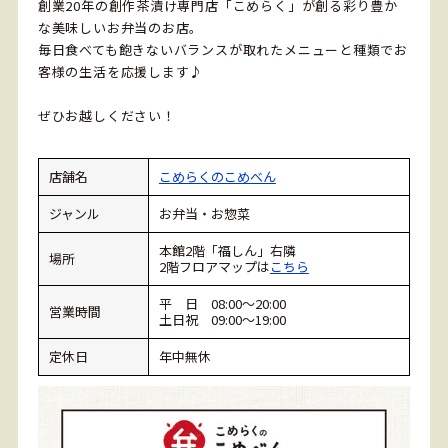
創業20年の創作茶漬け専門店「こめらく」が創る彩り豊か
な美味しいお弁当のお店。
毎日食べても飽きないバランスが取れたメニューと種類でお
客様の生活を応援します♪
ぜひお越しください！
店舗名
こめらくのこめべん
ジャンル
お弁当・お惣菜
本館2階「福しん」右隣
場所
2階フロアマップは
こちら
平 日 08:00～20:00
営業時間
土日祝 09:00～19:00
定休日
年中無休