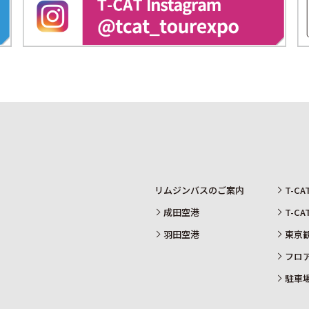
リムジンバスのご案内
T-C
成田空港
T-C
羽田空港
東京
フロ
駐車