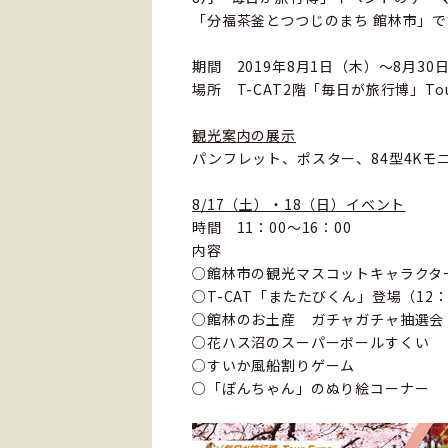
「分福茶釜とつつじのまち 館林市」
期間 2019年8月1日（木）～8月30
場所 T-CAT2階「毎日が旅行博」Tou
観光案内の展示
パンフレット、ポスター、84型4Kモ
8/17（土）・18（日）イベント
時間 11：00～16：00
内容
○館林市の観光マスコットキャラクター
○T-CAT「またたびくん」登場（12：
○館林のお土産 ガチャガチャ抽選会
○花ハス沼のスーパーボールすくい
○すいか風船割りゲーム
○「ぽんちゃん」のぬり絵コーナー