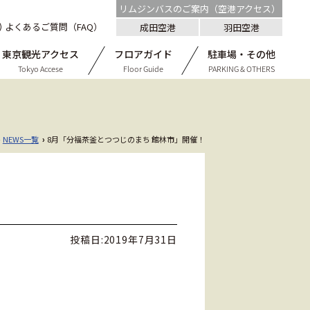
リムジンバスのご案内（空港アクセス）
よくあるご質問（FAQ）
成田空港
羽田空港
東京観光アクセス
フロアガイド
駐車場・その他
Tokyo Accese
Floor Guide
PARKING & OTHERS
NEWS一覧
8月「分福茶釜とつつじのまち 館林市」開催！
›
›
投稿日:
2019年7月31日