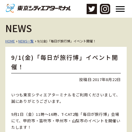
メ
ニ
ュ
NEWS
ー
を
開
HOME
NEWS一覧
9/1(金)「毎日が旅行博」イベント開催！
›
›
く
9/1(金)「毎日が旅行博」イベント開
催！
投稿日:
2017年8月22日
いつも東京シティエアターミナルをご利用くださいまして、
誠にありがとうございます。
9月1日（金）11時～16時、T-CAT2階「毎日が旅行博」会場
にて、甲府市・笛吹市・甲州市・山梨市のイベントを開催い
たします！