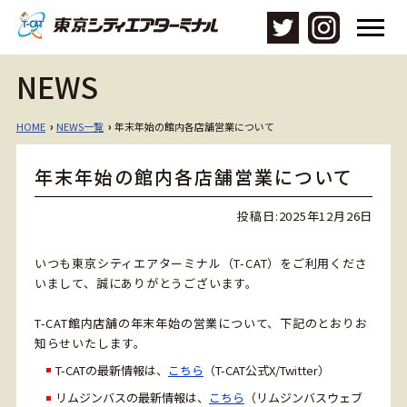
メ
ニ
ュ
NEWS
ー
を
開
HOME
NEWS一覧
年末年始の館内各店舗営業について
›
›
く
年末年始の館内各店舗営業について
投稿日:
2025年12月26日
いつも東京シティエアターミナル（T-CAT）をご利用くださ
いまして、誠にありがとうございます。
T-CAT館内店舗の年末年始の営業について、下記のとおりお
知らせいたします。
T-CATの最新情報は、
こちら
（T-CAT公式X/Twitter）
リムジンバスの最新情報は、
こちら
（リムジンバスウェブ