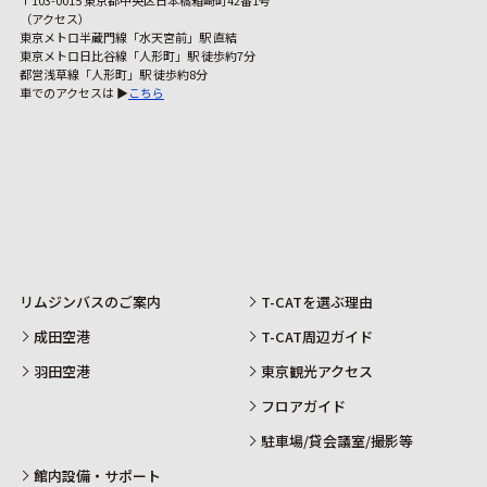
（アクセス）
東京メトロ半蔵門線「水天宮前」駅 直結
東京メトロ日比谷線「人形町」駅 徒歩約7分
都営浅草線「人形町」駅 徒歩約8分
車でのアクセスは ▶
こちら
リムジンバスのご案内
T-CATを選ぶ理由
成田空港
T-CAT周辺ガイド
羽田空港
東京観光アクセス
フロアガイド
駐車場/貸会議室/撮影等
館内設備・サポート