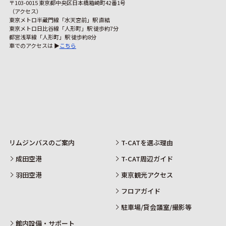
〒103-0015 東京都中央区日本橋箱崎町42番1号
（アクセス）
東京メトロ半蔵門線「水天宮前」駅 直結
東京メトロ日比谷線「人形町」駅 徒歩約7分
都営浅草線「人形町」駅 徒歩約8分
車でのアクセスは ▶
こちら
リムジンバスのご案内
T-CATを選ぶ理由
成田空港
T-CAT周辺ガイド
羽田空港
東京観光アクセス
フロアガイド
駐車場/貸会議室/撮影等
館内設備・サポート