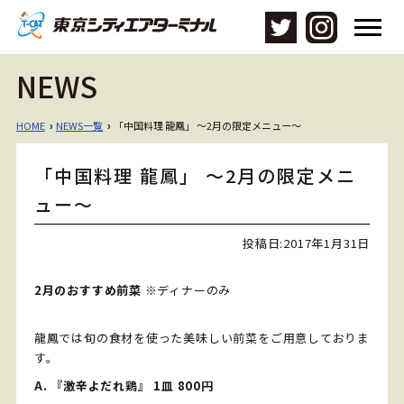
メ
ニ
ュ
NEWS
ー
を
開
HOME
NEWS一覧
「中国料理 龍鳳」 ～2月の限定メニュー～
›
›
く
「中国料理 龍鳳」 ～2月の限定メニ
ュー～
投稿日:
2017年1月31日
2月のおすすめ前菜
※ディナーのみ
龍鳳では旬の食材を使った美味しい前菜をご用意しておりま
す。
A. 『激辛よだれ鶏』 1皿 800円