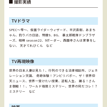
撮影実績
TVドラマ
SPEC～雫～、仮面ライダーウィザード、半沢直樹、あまち
ゃん、釣りバカ日誌、特捜9、BG、
暴太郎戦隊ドンブラザ
ーズ、相棒 season22、9ボーダー、西園寺さんは家事をし
ない、
天才てれびくん など
TV再現映像
世界の日本人妻は見た！、行列のできる法律相談所、ジェネ
レーション天国、
奇跡体験！アンビリバボー、ザ！世界仰
天ニュース、世界一受けたい授業、逆転人生、
踊る！さん
ま御殿！！、ワールド極限ミステリー、世界の何だコレ！？
ミステリー など
映画