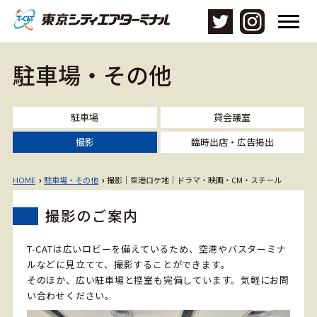
メ
ニ
ュ
ー
駐車場・その他
を
開
く
駐車場
貸会議室
撮影
臨時出店・広告掲出
HOME
駐車場・その他
撮影｜空港ロケ地｜ドラマ・映画・CM・スチール
›
›
撮影のご案内
T-CATは広いロビーを備えているため、空港やバスターミナ
ルなどに見立てて、撮影することができます。
そのほか、広い駐車場と控室も完備しています。気軽にお問
い合わせください。