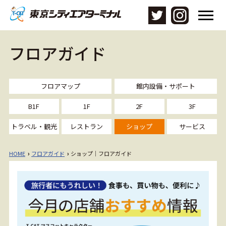
メ
ニ
ュ
ー
フロアガイド
を
開
く
フロアマップ
館内設備・サポート
B1F
1F
2F
3F
トラベル・観光
レストラン
ショップ
サービス
HOME
フロアガイド
ショップ｜フロアガイド
›
›