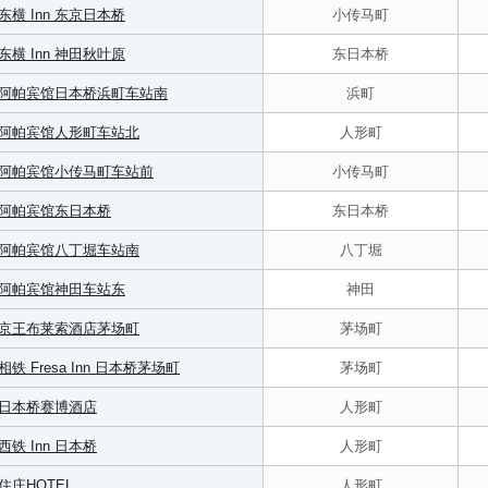
东横 Inn 东京日本桥
小传马町
东横 Inn 神田秋叶原
东日本桥
阿帕宾馆日本桥浜町车站南
浜町
阿帕宾馆人形町车站北
人形町
阿帕宾馆小传马町车站前
小传马町
阿帕宾馆东日本桥
东日本桥
阿帕宾馆八丁堀车站南
八丁堀
阿帕宾馆神田车站东
神田
京王布莱索酒店茅场町
茅场町
相铁 Fresa Inn 日本桥茅场町
茅场町
日本桥赛博酒店
人形町
西铁 Inn 日本桥
人形町
住庄HOTEL
人形町