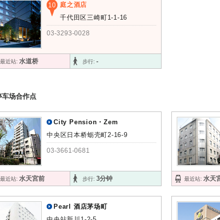
庭之酒店
10
千代田区三崎町1-1-16
03-3293-0028
水道桥
-
最近站:
步行:
停车场合作点
City Pension・Zem
中央区日本桥蛎壳町2-16-9
03-3661-0681
水天宮前
3分钟
水天
最近站:
步行:
最近站:
Pearl 酒店茅场町
中央站新川1-2-5