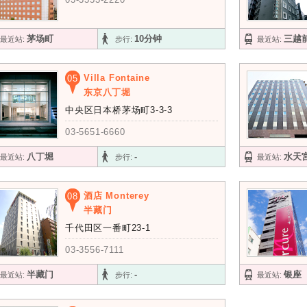
茅场町
10分钟
三越
最近站:
步行:
最近站:
Villa Fontaine
05
东京八丁堀
中央区日本桥茅场町3-3-3
03-5651-6660
八丁堀
-
水天
最近站:
步行:
最近站:
酒店 Monterey
08
半藏门
千代田区一番町23-1
03-3556-7111
半藏门
-
银座
最近站:
步行:
最近站: