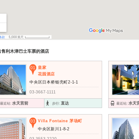
出售利木津巴士车票的酒店
皇家
01
花园酒店
中央区日本桥蛎壳町2-1-1
03-3667-1111
水天宫前
直达
水天
最近站:
步行:
最近站:
Villa Fontaine 茅场町
03
中央区新川1-8-2
03-3553-2220